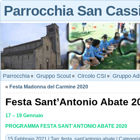
Parrocchia San Cass
Parrocchia
Gruppo Scout
Circolo CSI
Gruppo Adu
«
Festa Madonna del Carmine 2020
Festa Sant’Antonio Abate 2
17 – 19 Gennaio
PROGRAMMA FESTA SANT’ANTONIO ABATE 2020
15 Febbraio 2021 | Tag:
festa
,
sant'antonio abate
| Categori