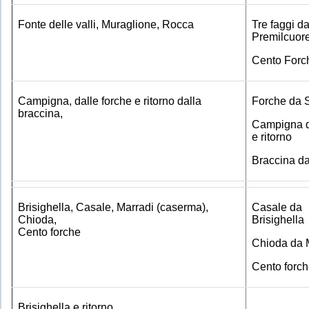
Fonte delle valli, Muraglione, Rocca
Tre faggi d
Premilcuor
Cento Forc
Campigna, dalle forche e ritorno dalla
Forche da 
braccina,
Campigna d
e ritorno
Braccina da
Brisighella, Casale, Marradi (caserma),
Casale da
Chioda,
Brisighella
Cento forche
Chioda da 
Cento forc
Brisighella e ritorno