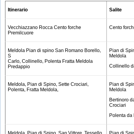
Itinerario
Salite
Vecchiazzano Rocca Cento forche
Cento forc
Premilcuore
Meldola Pian di spino San Romano Borello,
Pian di Spi
S
Meldola
Carlo, Collinello, Polenta Fratta Meldola
Collinello 
Predappio
Meldola, Pian di Spino, Sette Crociari,
Pian di Spi
Polenta, Fratta Meldola,
Meldola
Bertinoro d
Crociari
Polenta da 
Meldola, Pian di Spino, San Vittore, Tessello,
Pian di Spi