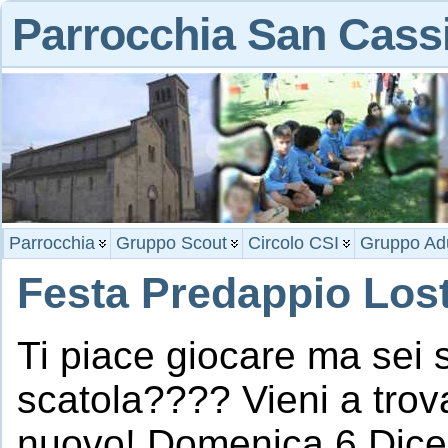
Parrocchia San Cass
Parrocchia
Gruppo Scout
Circolo CSI
Gruppo Adu
Festa Predappio Los
Ti piace giocare ma sei s
scatola???? Vieni a trov
nuovo! Domenica 6 Dicem